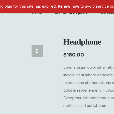
ng plan for this site has expired.
Renew now
to avoid service di
Home
SAP en tu negocio
Soluci
Headphone
$
180.00
Lorem ipsum dolor sit amet, 
incididunt ut labore et dolor
exercitation ullamco laboris 
dolor in reprehenderit in volup
Excepteur sint occaecat cupid
mollit anim id est laborum.