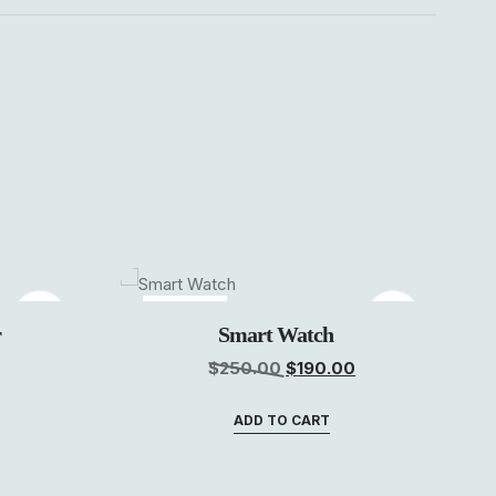
sale!
r
Smart Watch
$
250.00
$
190.00
ADD TO CART