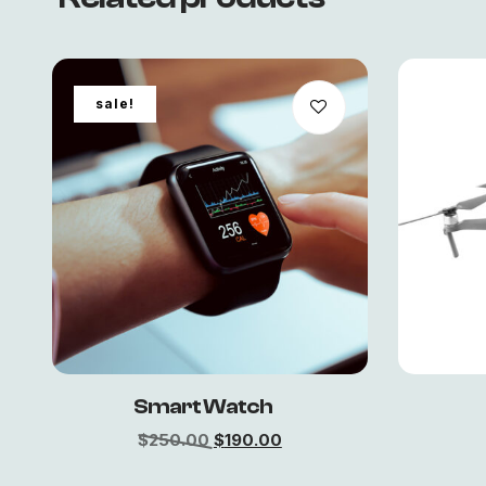
sale!
Smart Watch
$
250.00
$
190.00